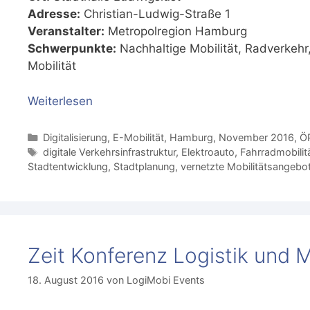
Adresse:
Christian-Ludwig-Straße 1
Veranstalter:
Metropolregion Hamburg
Schwerpunkte:
Nachhaltige Mobilität, Radverkehr,
Mobilität
Weiterlesen
Kategorien
Digitalisierung
,
E-Mobilität
,
Hamburg
,
November 2016
,
Ö
Schlagwörter
digitale Verkehrsinfrastruktur
,
Elektroauto
,
Fahrradmobilit
Stadtentwicklung
,
Stadtplanung
,
vernetzte Mobilitätsangebo
Zeit Konferenz Logistik und M
18. August 2016
von
LogiMobi Events