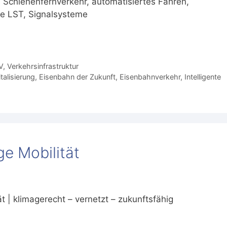
 Schienenfernverkehr, automatisiertes Fahren,
le LST, Signalsysteme
V
,
Verkehrsinfrastruktur
italisierung
,
Eisenbahn der Zukunft
,
Eisenbahnverkehr
,
Intelligente
e Mobilität
 | klimagerecht – vernetzt – zukunftsfähig