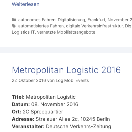
Weiterlesen
Kategorien
autonomes Fahren
,
Digitalisierung
,
Frankfurt
,
November 2
Schlagwörter
automatisiertes Fahren
,
digitale Verkehrsinfrastruktur
,
Dig
Logistics IT
,
vernetzte Mobilitätsangebote
Metropolitan Logistic 2016
27. Oktober 2016
von
LogiMobi Events
Titel:
Metropolitan Logistic
Datum:
08. November 2016
Ort:
2C Spreequartier
Adresse:
Stralauer Allee 2c, 10245 Berlin
Veranstalter:
Deutsche Verkehrs-Zeitung