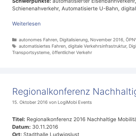
Schwerpunkte:
automatisierter Eisenbahnverkehr,
Schienenahverkehr, Automatisierte U-Bahn, digita
Weiterlesen
Kategorien
autonomes Fahren
,
Digitalisierung
,
November 2016
,
ÖPN
Schlagwörter
automatisiertes Fahren
,
digitale Verkehrsinfrastruktur
,
Dig
Transportsysteme
,
öffentlicher Verkehr
Regionalkonferenz Nachhaltig
15. Oktober 2016
von
LogiMobi Events
Titel:
Regionalkonferenz 2016 Nachhaltige Mobilität
Datum:
30.11.2016
Ort:
Stadthalle Ludwigslust