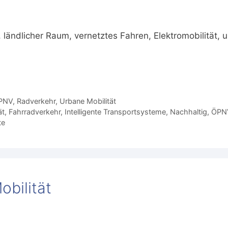
 ländlicher Raum, vernetztes Fahren, Elektromobilität, 
PNV
,
Radverkehr
,
Urbane Mobilität
ät
,
Fahrradverkehr
,
Intelligente Transportsysteme
,
Nachhaltig
,
ÖPN
te
obilität