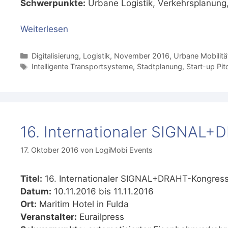
Schwerpunkte:
Urbane Logistik, Verkehrsplanung, D
Weiterlesen
Kategorien
Digitalisierung
,
Logistik
,
November 2016
,
Urbane Mobilitä
Schlagwörter
Intelligente Transportsysteme
,
Stadtplanung
,
Start-up Pi
16. Internationaler SIGNAL
17. Oktober 2016
von
LogiMobi Events
Titel:
16. Internationaler SIGNAL+DRAHT-Kongres
Datum:
10.11.2016 bis 11.11.2016
Ort:
Maritim Hotel in Fulda
Veranstalter:
Eurailpress