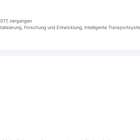
017
,
vergangen
italisierung
,
Forschung und Entwicklung
,
Intelligente Transportsys