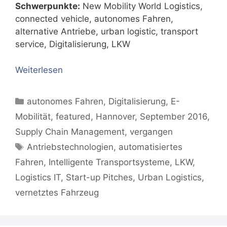
Schwerpunkte:
New Mobility World Logistics,
connected vehicle, autonomes Fahren,
alternative Antriebe, urban logistic, transport
service, Digitalisierung, LKW
Weiterlesen
Kategorien
autonomes Fahren
,
Digitalisierung
,
E-
Mobilität
,
featured
,
Hannover
,
September 2016
,
Supply Chain Management
,
vergangen
Schlagwörter
Antriebstechnologien
,
automatisiertes
Fahren
,
Intelligente Transportsysteme
,
LKW
,
Logistics IT
,
Start-up Pitches
,
Urban Logistics
,
vernetztes Fahrzeug