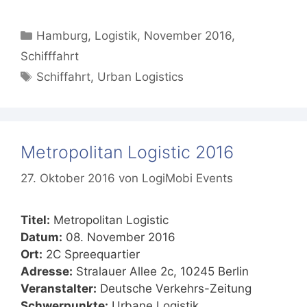
Kategorien
Hamburg
,
Logistik
,
November 2016
,
Schifffahrt
Schlagwörter
Schiffahrt
,
Urban Logistics
Metropolitan Logistic 2016
27. Oktober 2016
von
LogiMobi Events
Titel:
Metropolitan Logistic
Datum:
08. November 2016
Ort:
2C Spreequartier
Adresse:
Stralauer Allee 2c, 10245 Berlin
Veranstalter:
Deutsche Verkehrs-Zeitung
Schwerpunkte:
Urbane Logistik,