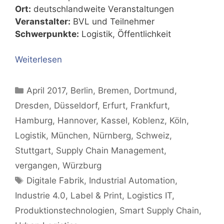
Ort:
deutschlandweite Veranstaltungen
Veranstalter:
BVL und Teilnehmer
Schwerpunkte:
Logistik, Öffentlichkeit
Weiterlesen
Kategorien
April 2017
,
Berlin
,
Bremen
,
Dortmund
,
Dresden
,
Düsseldorf
,
Erfurt
,
Frankfurt
,
Hamburg
,
Hannover
,
Kassel
,
Koblenz
,
Köln
,
Logistik
,
München
,
Nürnberg
,
Schweiz
,
Stuttgart
,
Supply Chain Management
,
vergangen
,
Würzburg
Schlagwörter
Digitale Fabrik
,
Industrial Automation
,
Industrie 4.0
,
Label & Print
,
Logistics IT
,
Produktionstechnologien
,
Smart Supply Chain
,