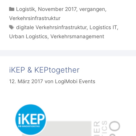
Kategorien
Logistik
,
November 2017
,
vergangen
,
Verkehrsinfrastruktur
Schlagwörter
digitale Verkehrsinfrastruktur
,
Logistics IT
,
Urban Logistics
,
Verkehrsmanagement
iKEP & KEPtogether
12. März 2017
von
LogiMobi Events