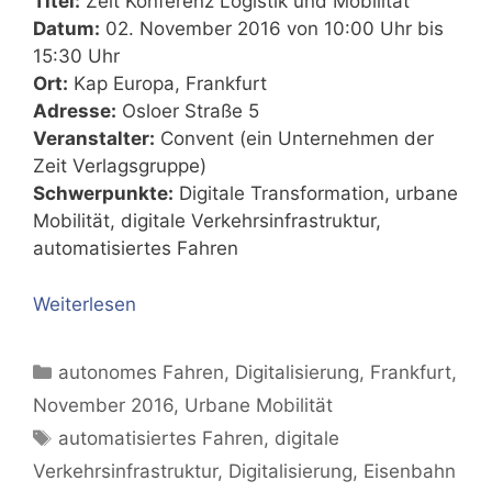
Titel:
Zeit Konferenz Logistik und Mobilität
Datum:
02. November 2016 von 10:00 Uhr bis
15:30 Uhr
Ort:
Kap Europa, Frankfurt
Adresse:
Osloer Straße 5
Veranstalter:
Convent (ein Unternehmen der
Zeit Verlagsgruppe)
Schwerpunkte:
Digitale Transformation, urbane
Mobilität, digitale Verkehrsinfrastruktur,
automatisiertes Fahren
Weiterlesen
Kategorien
autonomes Fahren
,
Digitalisierung
,
Frankfurt
,
November 2016
,
Urbane Mobilität
Schlagwörter
automatisiertes Fahren
,
digitale
Verkehrsinfrastruktur
,
Digitalisierung
,
Eisenbahn