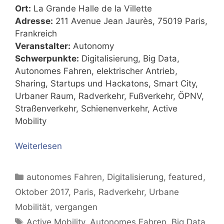
Ort:
La Grande Halle de la Villette
Adresse:
211 Avenue Jean Jaurès, 75019 Paris,
Frankreich
Veranstalter:
Autonomy
Schwerpunkte:
Digitalisierung, Big Data,
Autonomes Fahren, elektrischer Antrieb,
Sharing, Startups und Hackatons, Smart City,
Urbaner Raum, Radverkehr, Fußverkehr, ÖPNV,
Straßenverkehr, Schienenverkehr, Active
Mobility
Weiterlesen
Kategorien
autonomes Fahren
,
Digitalisierung
,
featured
,
Oktober 2017
,
Paris
,
Radverkehr
,
Urbane
Mobilität
,
vergangen
Schlagwörter
Active Mobility
,
Autonomes Fahren
,
Big Data
,