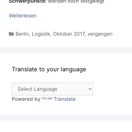
Schwerpunkte:
werden noch festgelegt
Weiterlesen
Kategorien
Berlin
,
Logistik
,
Oktober 2017
,
vergangen
Translate to your language
Powered by
Translate