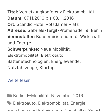
Titel:
Vernetzungkonferenz Elektromobilität
Datum:
07.11.2016 bis 08.11.2016
Ort:
Scandic Hotel Potsdamer Platz
Adresse:
Gabriele-Tergit-Promenade 19, Berlin
Veranstalter:
Bundeministerium für Wirtschaft
und Energie
Schwerpunkte:
Neue Mobilität,
Elektromobilität, Elektroauto,
Batterietechnologien, Energiewende,
Nutzfahrzeuge, Startups
Weiterlesen
Kategorien
Berlin
,
E-Mobilität
,
November 2016
Schlagwörter
Elektroauto
,
Elektromobiität
,
Energie
,
Forschung und Entwicklung
,
Nachhaltig
,
Smart