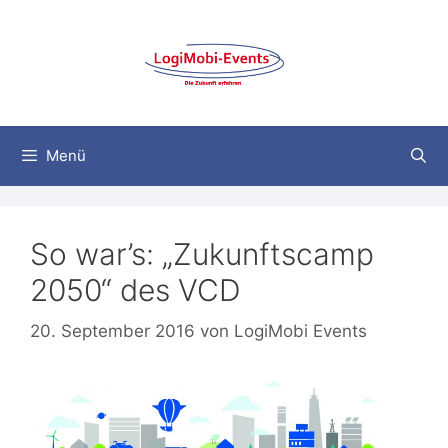
Zum
Inhalt
springen
Menü
So war’s: „Zukunftscamp
2050“ des VCD
20. September 2016
von
LogiMobi Events