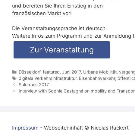
und bereiten Sie Ihren Einstieg in den
französischen Markt vor!​
Die Veranstaltungssprache ist deutsch.
Weitere Infos zum Programm und zur Anmeldung fin
Zur Veranstaltung
Kategorien
Düsseldorf
,
featured
,
Juni 2017
,
Urbane Mobilität
,
vergan
Schlagwörter
digitale Verkehrsinfrastruktur
,
Eisenbahnverkehr
,
öffentli
Solutrans 2017
Interview with Sophie Castagné on mobility and Transport
Impressum
- Webseiteninhalt © Nicolas Rückert